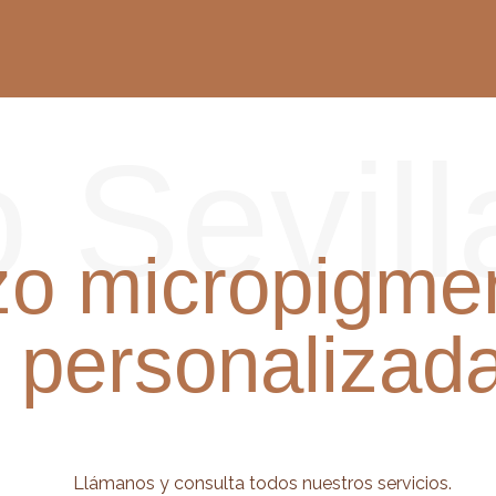
 Sevill
zo micropigme
personalizad
Llámanos y consulta todos nuestros servicios.