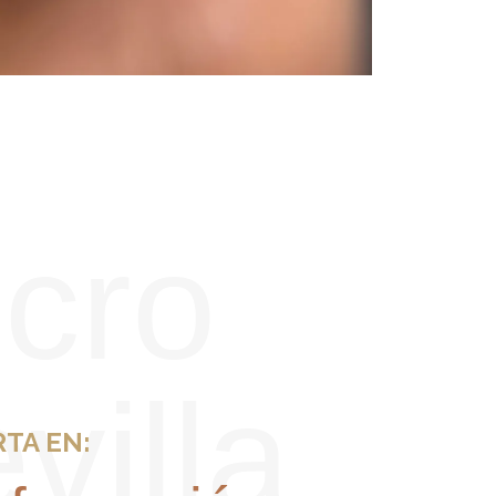
cro
villa
TA EN: