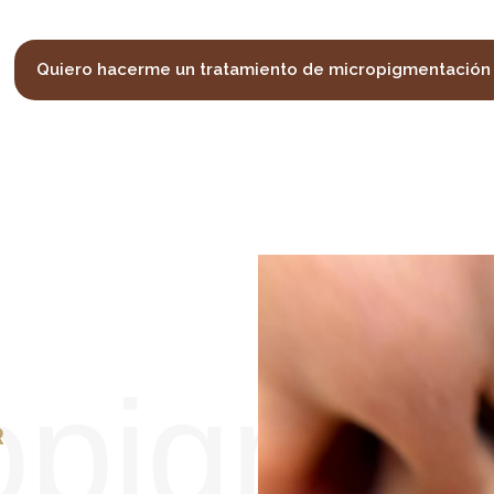
Quiero hacerme un tratamiento de micropigmentación
opigmen
R