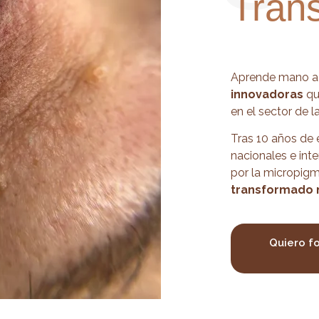
Tran
Aprende mano a
innovadoras
qu
en el sector de 
Tras 10 años de 
nacionales e int
por la micropig
transformado 
Quiero f