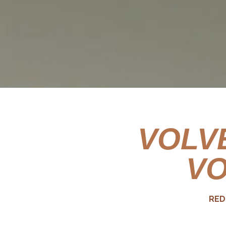
VOLV
V
RED