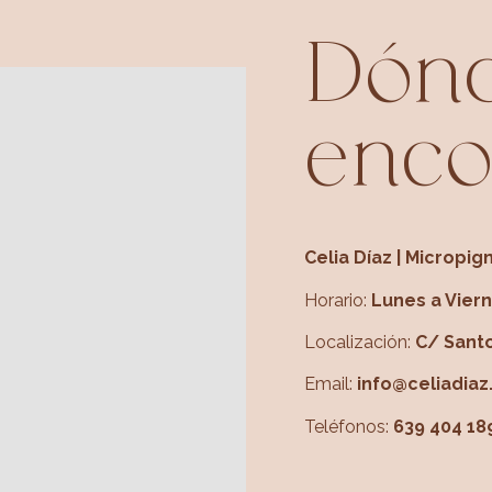
Dón
enco
Celia Díaz | Micropi
Horario:
Lunes a Vier
Localización:
C/ Santo
Email:
info@celiadiaz
Teléfonos:
639 404 18