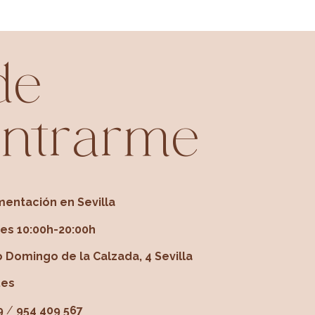
de
ntrarme
gmentación en Sevilla
nes 10:00h-20:00h
 Domingo de la Calzada, 4 Sevilla
.es
9
/
954 409 567