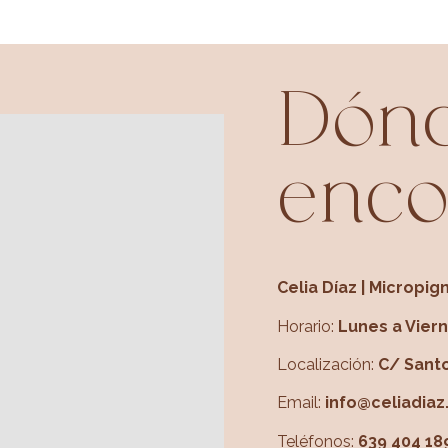
Dón
enco
Celia Díaz | Micropi
Horario:
Lunes a Vier
Localización:
C/ Santo
Email:
info@celiadiaz
Teléfonos:
639 404 18