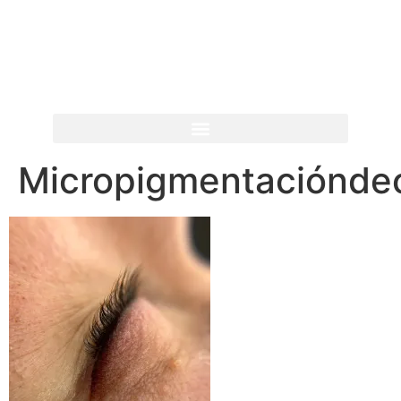
Micropigmentacióndeo